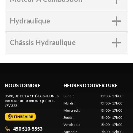
Hydraulique
Châssis Hydraulique
NOUS JOINDRE
HEURES D'OUVERTURE
3500, BD DE LA CITÉ-DES-JEUNES
Lundi
:
8h00 - 17h00
VAUDREUIL-DORION
, QUÉBEC
Mardi
:
8h00 - 17h00
J7V 3Z3
Mercredi
:
8h00 - 17h00
ITINÉRAIRE
Jeudi
:
8h00 - 17h00
Vendredi
:
8h00 - 17h00
450 510-5553
Samedi
:
7h00 - 12h00