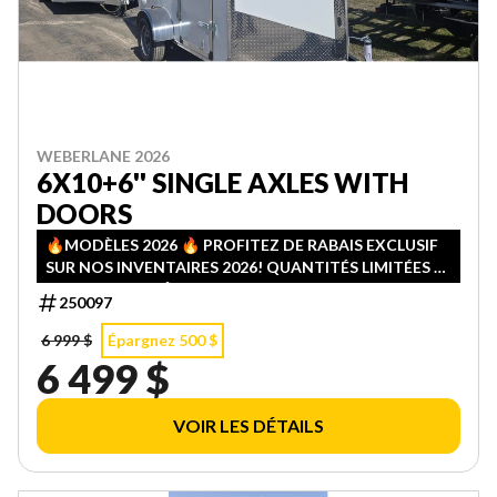
WEBERLANE 2026
6X10+6'' SINGLE AXLES WITH
DOORS
🔥MODÈLES 2026 🔥 PROFITEZ DE RABAIS EXCLUSIF
SUR NOS INVENTAIRES 2026! QUANTITÉS LIMITÉES —
PREMIER ARRIVÉ, PREMIER SERVI!
250097
6 999 $
Épargnez 500 $
6 499 $
VOIR LES DÉTAILS