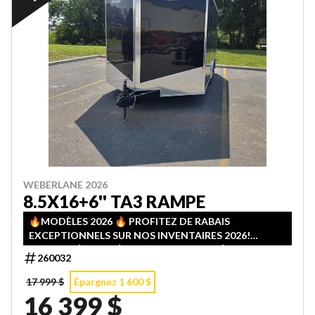
WEBERLANE 2026
8.5X16+6'' TA3 RAMPE
🔥MODÈLES 2026 🔥 PROFITEZ DE RABAIS
EXCEPTIONNELS SUR NOS INVENTAIRES 2026!
QUANTITÉS LIMITÉES — PREMIER ARRIVÉ, PREMIER
260032
SERVI!
17 999 $
Épargnez 1 600 $
16 399 $