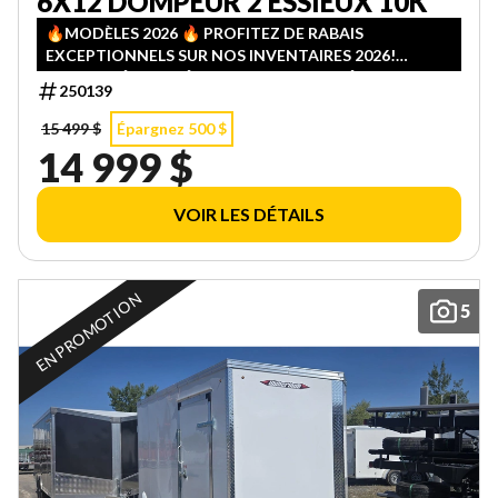
6X12 DOMPEUR 2 ESSIEUX 10K
🔥MODÈLES 2026 🔥 PROFITEZ DE RABAIS
EXCEPTIONNELS SUR NOS INVENTAIRES 2026!
QUANTITÉS LIMITÉES — PREMIER ARRIVÉ, PREMIER
250139
SERVI!
15 499 $
Épargnez 500 $
14 999 $
VOIR LES DÉTAILS
EN PROMOTION
5