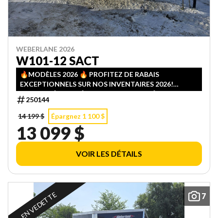
WEBERLANE 2026
W101-12 SACT
🔥MODÈLES 2026 🔥 PROFITEZ DE RABAIS
EXCEPTIONNELS SUR NOS INVENTAIRES 2026!
QUANTITÉS LIMITÉES — PREMIER ARRIVÉ, PREMIER
250144
SERVI!
14 199 $
Épargnez 1 100 $
13 099 $
VOIR LES DÉTAILS
EN VEDETTE
7