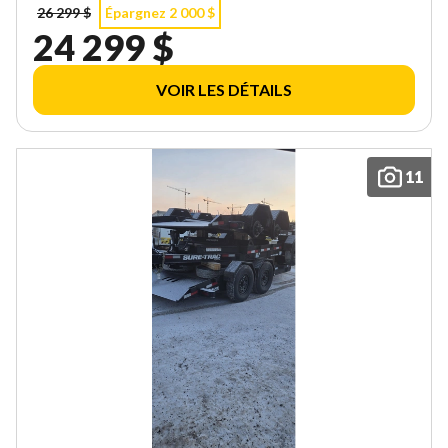
26 299 $
Épargnez 2 000 $
24 299 $
VOIR LES DÉTAILS
11