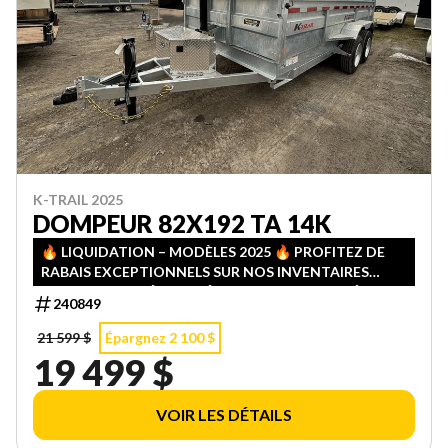
K-TRAIL 2025
DOMPEUR 82X192 TA 14K
🔥 LIQUIDATION – MODÈLES 2025 🔥 PROFITEZ DE
RABAIS EXCEPTIONNELS SUR NOS INVENTAIRES
2025! QUANTITÉS LIMITÉES — PREMIER ARRIVÉ,
240849
PREMIER SERVI!
21 599 $
Épargnez 2 100 $
19 499 $
VOIR LES DÉTAILS