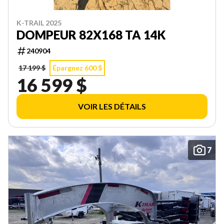
K-TRAIL 2025
DOMPEUR 82X168 TA 14K
240904
17 199 $
Épargnez 600 $
16 599 $
VOIR LES DÉTAILS
7