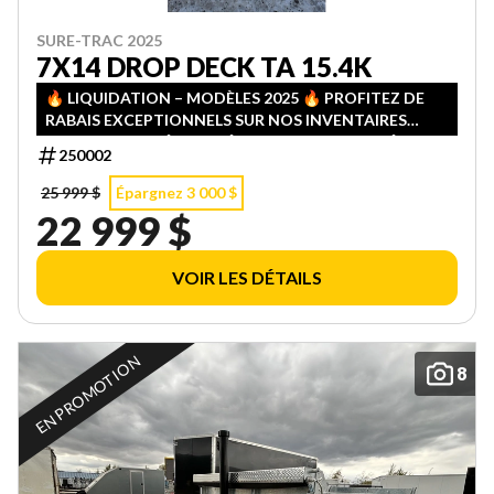
SURE-TRAC 2025
7X14 DROP DECK TA 15.4K
🔥 LIQUIDATION – MODÈLES 2025 🔥 PROFITEZ DE
RABAIS EXCEPTIONNELS SUR NOS INVENTAIRES
2025! QUANTITÉS LIMITÉES — PREMIER ARRIVÉ,
250002
PREMIER SERVI!
25 999 $
Épargnez 3 000 $
22 999 $
VOIR LES DÉTAILS
EN PROMOTION
8