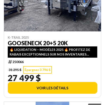
K-TRAIL 2025
GOOSENECK 20+5 20K
🔥 LIQUIDATION – MODÈLES 2025 🔥 PROFITEZ DE
RABAIS EXCEPTIONNELS SUR NOS INVENTAIRES
2025! QUANTITÉS LIMITÉES — PREMIER ARRIVÉ,
250066
PREMIER SERVI!
31 295 $
Épargnez 3 796 $
27 499 $
VOIR LES DÉTAILS