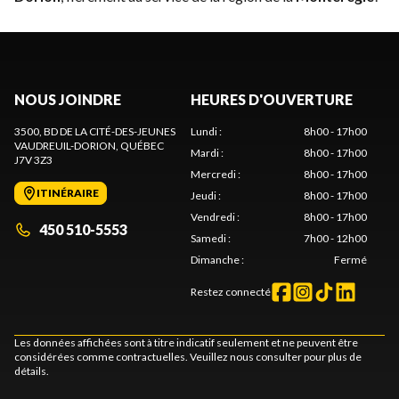
NOUS JOINDRE
HEURES D'OUVERTURE
3500, BD DE LA CITÉ-DES-JEUNES
Lundi
:
8h00 - 17h00
VAUDREUIL-DORION
, QUÉBEC
Mardi
:
8h00 - 17h00
J7V 3Z3
Mercredi
:
8h00 - 17h00
ITINÉRAIRE
Jeudi
:
8h00 - 17h00
Vendredi
:
8h00 - 17h00
450 510-5553
Samedi
:
7h00 - 12h00
Dimanche
:
Fermé
Restez connecté
Les données affichées sont à titre indicatif seulement et ne peuvent être
considérées comme contractuelles. Veuillez nous consulter pour plus de
détails.