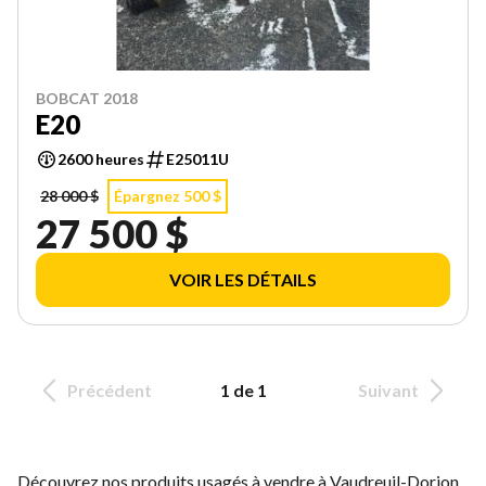
BOBCAT 2018
E20
2600 heures
E25011U
28 000 $
Épargnez 500 $
27 500 $
VOIR LES DÉTAILS
Précédent
1 de 1
Suivant
Découvrez nos produits usagés à vendre à Vaudreuil-Dorion