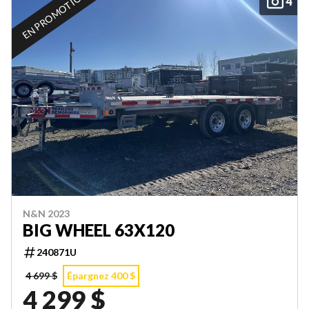
EN PROMOTION
4
N&N 2023
BIG WHEEL 63X120
240871U
4 699 $
Épargnez 400 $
4 299 $