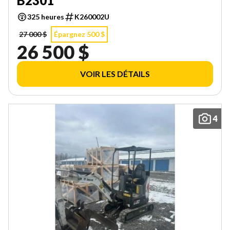
B2301
325 heures
K260002U
27 000 $
Épargnez 500 $
26 500 $
VOIR LES DÉTAILS
4