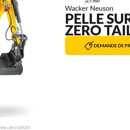
Wacker Neuson
PELLE SU
ZERO TAI
DEMANDE DE PR
nilles Zero Tail EZ17