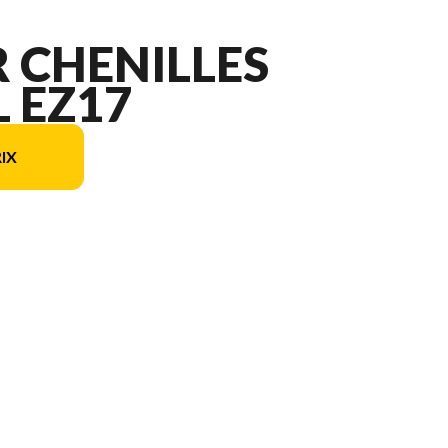
R CHENILLES
L EZ17
IX