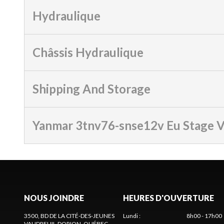
Hydraulique
Châssis Hydraulique
Shipping And Storage
Yanmar 3tnv76-snse12v Eu Stage 
NOUS JOINDRE
HEURES D'OUVERTURE
3500, BD DE LA CITÉ-DES-JEUNES
Lundi
:
8h00 - 17h00
VAUDREUIL-DORION
, QUÉBEC