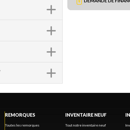
DEMANDE DE FINA
V
REMORQUES
INVENTAIRE NEUF
I
Toutes les remorques
Tout notre inventaire neuf
In