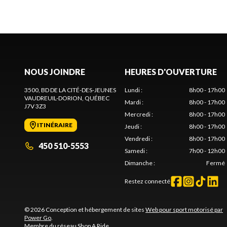
NOUS JOINDRE
HEURES D'OUVERTURE
3500, BD DE LA CITÉ-DES-JEUNES
Lundi
:
8h00 - 17h00
VAUDREUIL-DORION
, QUÉBEC
Mardi
:
8h00 - 17h00
J7V 3Z3
Mercredi
:
8h00 - 17h00
ITINÉRAIRE
Jeudi
:
8h00 - 17h00
Vendredi
:
8h00 - 17h00
450 510-5553
Samedi
:
7h00 - 12h00
Dimanche
:
Fermé
Restez connecté
© 2026 Conception et hébergement de sites
Web pour sport motorisé par
Power Go
.
Membre du réseau
Shop A Ride
.