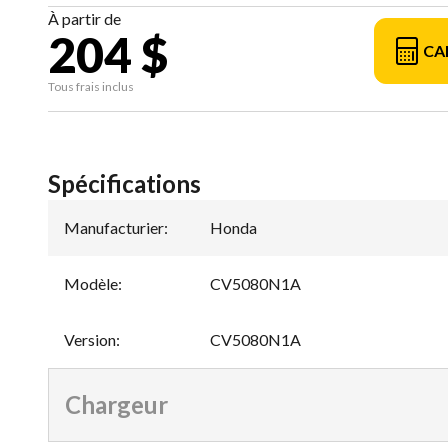
À partir de
204 $
CA
Tous frais inclus
Spécifications
Manufacturier
:
Honda
Modèle
:
CV5080N1A
Version
:
CV5080N1A
Chargeur