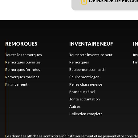
DEMANDE DE FINA
REMORQUES
INVENTAIRE NEUF
I
Toutes les remorques
Tout notre inventaire neuf
In
Remorques ouvertes
Remorques
Fi
Remorques fermées
Équipement compact
Remorques marines
Équipement léger
Financement
Pelles chasse-neige
Épandeurs à sel
Tonte et plantation
Autres
Collection complète
Les données affichées sont à titre indicatif seulement et ne peuvent être consid