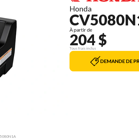
Honda
CV5080N
À partir de
204 $
Tous frais inclus
DEMANDE DE PR
CV5080N1A