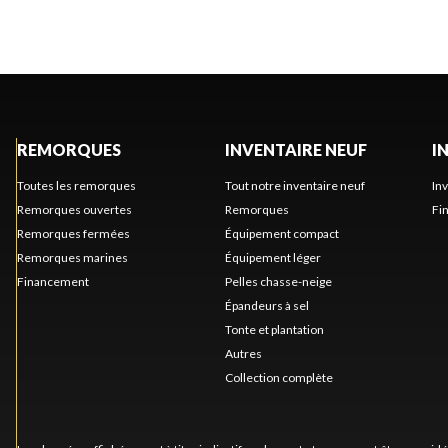
REMORQUES
INVENTAIRE NEUF
I
Toutes les remorques
Tout notre inventaire neuf
In
Remorques ouvertes
Remorques
Fi
Remorques fermées
Équipement compact
Remorques marines
Équipement léger
Financement
Pelles chasse-neige
Épandeurs à sel
Tonte et plantation
Autres
Collection complète