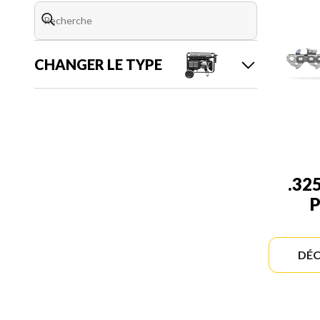
CHANGER LE TYPE
.32
P
DÉC