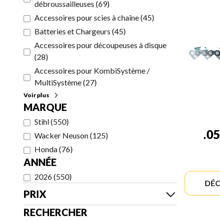
débroussailleuses
(
69
)
Accessoires pour scies à chaîne
(
45
)
Batteries et Chargeurs
(
45
)
Accessoires pour découpeuses à disque
(
28
)
Accessoires pour KombiSystème /
MultiSystème
(
27
)
Voir plus
MARQUE
Stihl
(
550
)
.0
Wacker Neuson
(
125
)
Honda
(
76
)
ANNÉE
2026
(
550
)
DÉC
PRIX
RECHERCHER