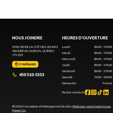
NOUS JOINDRE
HEURES D'OUVERTURE
3500, BD DE LA CITÉ-DES-JEUNES
Lundi
:
8h00 - 17h00
VAUDREUIL-DORION
, QUÉBEC
Mardi
:
8h00 - 17h00
J7V 3Z3
Mercredi
:
8h00 - 17h00
ITINÉRAIRE
Jeudi
:
8h00 - 17h00
Vendredi
:
8h00 - 17h00
450 510-5553
Samedi
:
7h00 - 12h00
Dimanche
:
Fermé
Restez connecté
© 2026 Conception et hébergement de sites
Web pour sport motorisé par
Power Go
.