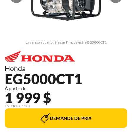
La version du modèle sur l'image est le EG5000CT1
Honda
EG5000CT1
À partir de
1 999 $
Tous frais inclus
DEMANDE DE PRIX