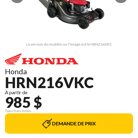
La version du modèle sur l'image est le HRN216VKC
Honda
HRN216VKC
À partir de
985 $
Tous frais inclus
DEMANDE DE PRIX