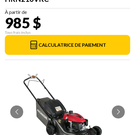
À partir de
985 $
Tous frais inclus
CALCULATRICE DE PAIEMENT