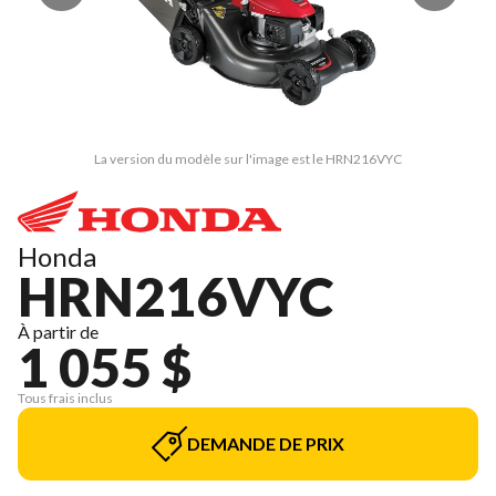
La version du modèle sur l'image est le HRN216VYC
Honda
HRN216VYC
À partir de
1 055 $
Tous frais inclus
DEMANDE DE PRIX