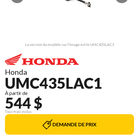
La version du modèle sur l'image est le UMC435LAC1
Honda
UMC435LAC1
À partir de
544 $
Tous frais inclus
DEMANDE DE PRIX