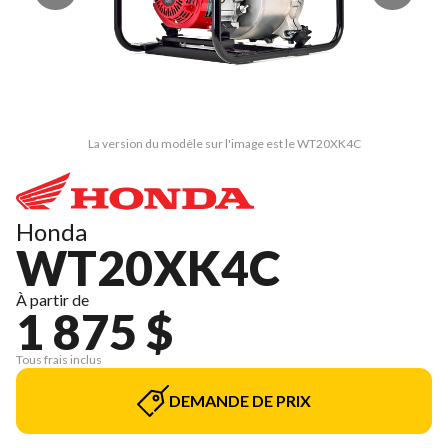
La version du modèle sur l'image est le WT20XK4C
Honda
WT20XK4C
À partir de
1 875 $
Tous frais inclus
DEMANDE DE PRIX