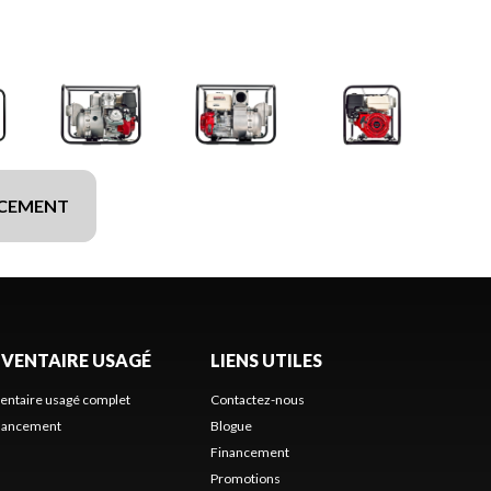
NCEMENT
NVENTAIRE USAGÉ
LIENS UTILES
ventaire usagé complet
Contactez-nous
nancement
Blogue
Financement
Promotions