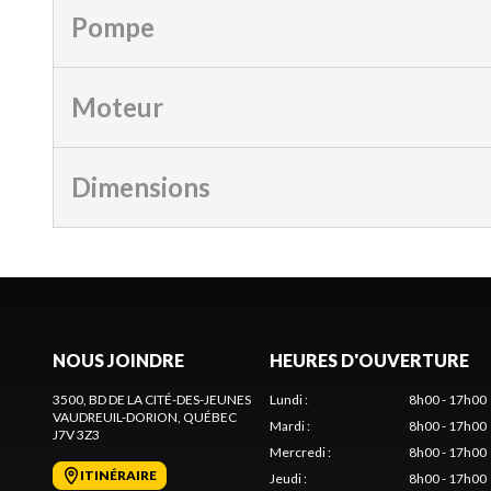
Pompe
Moteur
Dimensions
NOUS JOINDRE
HEURES D'OUVERTURE
3500, BD DE LA CITÉ-DES-JEUNES
Lundi
:
8h00 - 17h00
VAUDREUIL-DORION
, QUÉBEC
Mardi
:
8h00 - 17h00
J7V 3Z3
Mercredi
:
8h00 - 17h00
ITINÉRAIRE
Jeudi
:
8h00 - 17h00