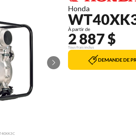
Honda
WT40XK
À partir de
2 887 $
Tous frais inclus
DEMANDE DE PR
 WT40XK3C
La versi