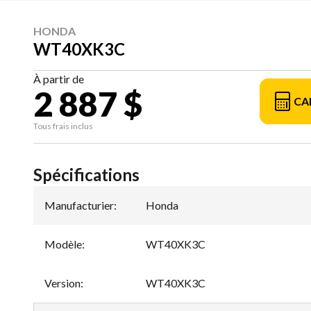
HONDA
WT40XK3C
À partir de
2 887 $
CA
Tous frais inclus
Spécifications
Manufacturier
:
Honda
Modèle
:
WT40XK3C
Version
:
WT40XK3C