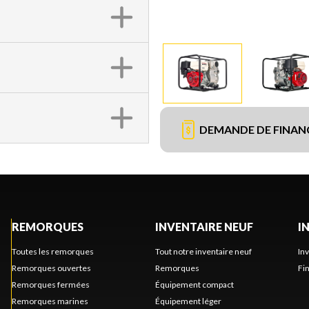
DEMANDE DE FINA
REMORQUES
INVENTAIRE NEUF
I
Toutes les remorques
Tout notre inventaire neuf
In
Remorques ouvertes
Remorques
Fi
Remorques fermées
Équipement compact
Remorques marines
Équipement léger