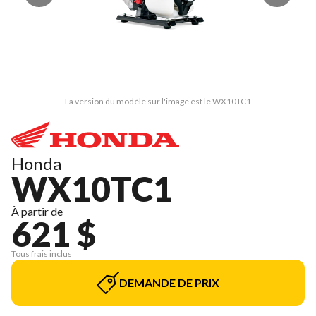
La version du modèle sur l'image est le WX10TC1
Honda
WX10TC1
À partir de
621 $
Tous frais inclus
DEMANDE DE PRIX