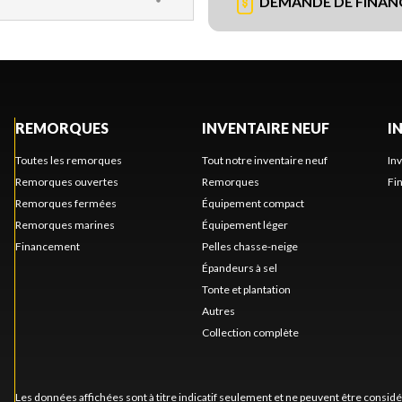
DEMANDE DE FINA
REMORQUES
INVENTAIRE NEUF
I
Toutes les remorques
Tout notre inventaire neuf
In
Remorques ouvertes
Remorques
Fi
Remorques fermées
Équipement compact
Remorques marines
Équipement léger
Financement
Pelles chasse-neige
Épandeurs à sel
Tonte et plantation
Autres
Collection complète
Les données affichées sont à titre indicatif seulement et ne peuvent être consid