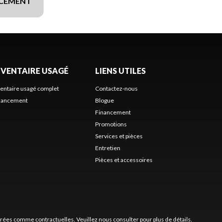
NCEMENT
NVENTAIRE USAGÉ
LIENS UTILES
ventaire usagé complet
Contactez-nous
nancement
Blogue
Financement
Promotions
Services et pièces
Entretien
Pièces et accessoires
érées comme contractuelles. Veuillez nous consulter pour plus de détails.