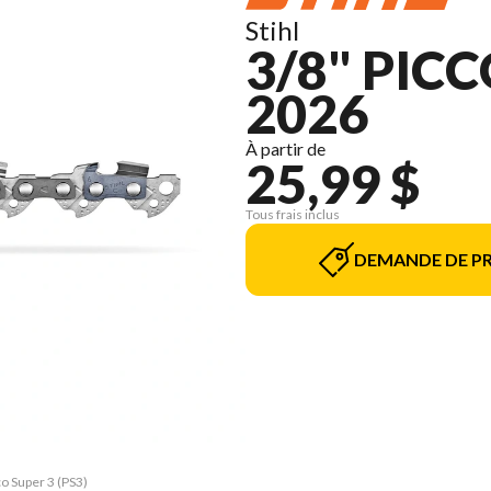
Stihl
3/8" PICC
2026
À partir de
25,99 $
Tous frais inclus
DEMANDE DE PR
co Super 3 (PS3)