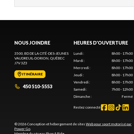
NOUS JOINDRE
HEURES D'OUVERTURE
3500, BD DE LA CITÉ-DES-JEUNES
Lundi
:
8h00 - 17h00
VAUDREUIL-DORION
, QUÉBEC
Mardi
:
8h00 - 17h00
J7V 3Z3
Mercredi
:
8h00 - 17h00
ITINÉRAIRE
Jeudi
:
8h00 - 17h00
Vendredi
:
8h00 - 17h00
450 510-5553
Samedi
:
7h00 - 12h00
Dimanche
:
Fermé
Restez connecté
© 2026 Conception et hébergement de sites
Web pour sport motorisé par
Power Go
.
Membre du réseau
Shop A Ride
.