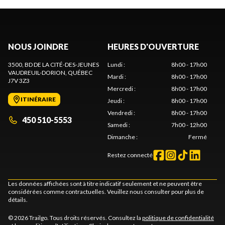
NOUS JOINDRE
HEURES D'OUVERTURE
3500, BD DE LA CITÉ-DES-JEUNES
Lundi
:
8h00 - 17h00
VAUDREUIL-DORION
, QUÉBEC
Mardi
:
8h00 - 17h00
J7V 3Z3
Mercredi
:
8h00 - 17h00
ITINÉRAIRE
Jeudi
:
8h00 - 17h00
Vendredi
:
8h00 - 17h00
450 510-5553
Samedi
:
7h00 - 12h00
Dimanche
:
Fermé
Restez connecté
Les données affichées sont à titre indicatif seulement et ne peuvent être
considérées comme contractuelles. Veuillez nous consulter pour plus de
détails.
© 2026 Trailgo. Tous droits réservés. Consultez la
politique de confidentialité