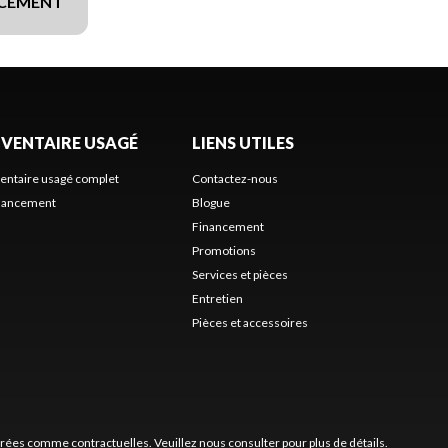
NCEMENT
NVENTAIRE USAGÉ
LIENS UTILES
ventaire usagé complet
Contactez-nous
nancement
Blogue
Financement
Promotions
Services et pièces
Entretien
Pièces et accessoires
érées comme contractuelles. Veuillez nous consulter pour plus de détails.