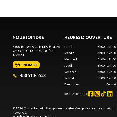
NOUS JOINDRE
HEURES D'OUVERTURE
3500, BD DE LA CITÉ-DES-JEUNES
Lundi
:
8h00 - 17h00
VAUDREUIL-DORION
, QUÉBEC
Mardi
:
8h00 - 17h00
J7V 3Z3
Mercredi
:
8h00 - 17h00
ITINÉRAIRE
Jeudi
:
8h00 - 17h00
Vendredi
:
8h00 - 17h00
450 510-5553
Samedi
:
7h00 - 12h00
Dimanche
:
Fermé
Restez connecté
© 2026 Conception et hébergement de sites
Web pour sport motorisé par
Power Go
.
Membre du réseau
Shop A Ride
.