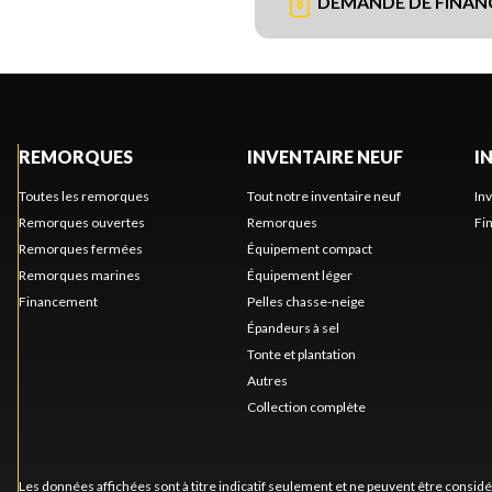
DEMANDE DE FINA
REMORQUES
INVENTAIRE NEUF
I
Toutes les remorques
Tout notre inventaire neuf
In
Remorques ouvertes
Remorques
Fi
Remorques fermées
Équipement compact
Remorques marines
Équipement léger
Financement
Pelles chasse-neige
Épandeurs à sel
Tonte et plantation
Autres
Collection complète
Les données affichées sont à titre indicatif seulement et ne peuvent être consid