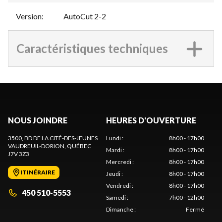
Version
:
AutoCut 2-2
Caractéristiques techniques
NOUS JOINDRE
HEURES D'OUVERTURE
3500, BD DE LA CITÉ-DES-JEUNES
Lundi
:
8h00 - 17h00
VAUDREUIL-DORION
, QUÉBEC
Mardi
:
8h00 - 17h00
J7V 3Z3
Mercredi
:
8h00 - 17h00
ITINÉRAIRE
Jeudi
:
8h00 - 17h00
Vendredi
:
8h00 - 17h00
450 510-5553
Samedi
:
7h00 - 12h00
Dimanche
:
Fermé