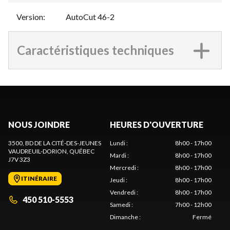
Version
:
AutoCut 46-2
Caractéristiques techniques
NOUS JOINDRE
HEURES D'OUVERTURE
3500, BD DE LA CITÉ-DES-JEUNES
Lundi
:
8h00 - 17h00
VAUDREUIL-DORION
, QUÉBEC
Mardi
:
8h00 - 17h00
J7V 3Z3
Mercredi
:
8h00 - 17h00
ITINÉRAIRE
Jeudi
:
8h00 - 17h00
Vendredi
:
8h00 - 17h00
450 510-5553
Samedi
:
7h00 - 12h00
Dimanche
:
Fermé