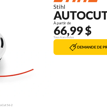
Stihl
AUTOCUT 
À partir de
66,99 $
Tous frais inclus
DEMANDE DE PR
toCut 56-2