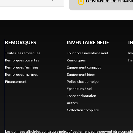
DEMANDE DE FINA
REMORQUES
INVENTAIRE NEUF
I
Toutes les remorques
Tout notre inventaire neuf
In
Remorques ouvertes
Remorques
Fi
Remorques fermées
Équipement compact
Remorques marines
Équipement léger
Financement
Pelles chasse-neige
Épandeurs à sel
Tonte et plantation
Autres
Collection complète
Les données affichées sont à titre indicatif seulement et ne peuvent être consid