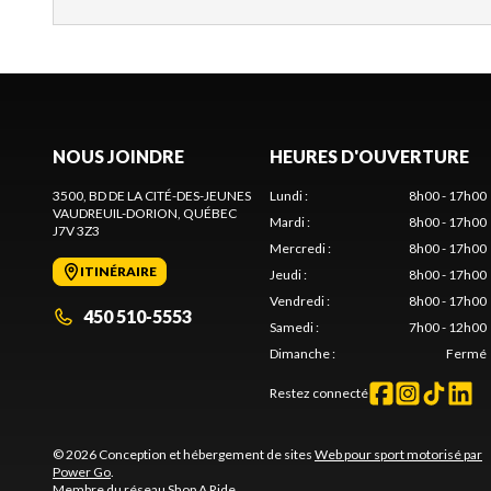
NOUS JOINDRE
HEURES D'OUVERTURE
3500, BD DE LA CITÉ-DES-JEUNES
Lundi
:
8h00 - 17h00
VAUDREUIL-DORION
, QUÉBEC
Mardi
:
8h00 - 17h00
J7V 3Z3
Mercredi
:
8h00 - 17h00
ITINÉRAIRE
Jeudi
:
8h00 - 17h00
Vendredi
:
8h00 - 17h00
450 510-5553
Samedi
:
7h00 - 12h00
Dimanche
:
Fermé
Restez connecté
© 2026 Conception et hébergement de sites
Web pour sport motorisé par
Power Go
.
Membre du réseau
Shop A Ride
.