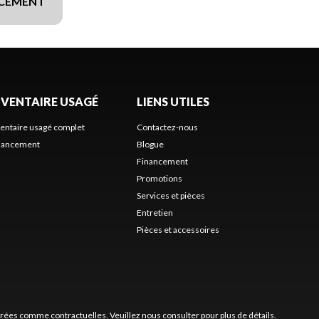
NCEMENT
NVENTAIRE USAGÉ
LIENS UTILES
ventaire usagé complet
Contactez-nous
nancement
Blogue
Financement
Promotions
Services et pièces
Entretien
Pièces et accessoires
érées comme contractuelles. Veuillez nous consulter pour plus de détails.