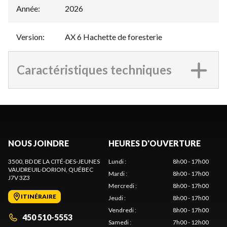
Année
:
2026
Version
:
AX 6 Hachette de foresterie
Caractéristiques techniques
NOUS JOINDRE
HEURES D'OUVERTURE
3500, BD DE LA CITÉ-DES-JEUNES
Lundi
:
8h00 - 17h00
VAUDREUIL-DORION
, QUÉBEC
Mardi
:
8h00 - 17h00
J7V 3Z3
Mercredi
:
8h00 - 17h00
ITINÉRAIRE
Jeudi
:
8h00 - 17h00
Vendredi
:
8h00 - 17h00
450 510-5553
Samedi
:
7h00 - 12h00