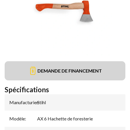
DEMANDE DE FINANCEMENT
Spécifications
Manufacturier
Stihl
:
Modèle
:
AX 6 Hachette de foresterie