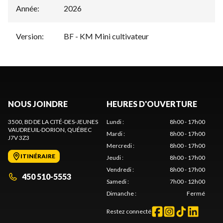
Année
:
2026
Version
:
BF - KM Mini cultivateur
NOUS JOINDRE
HEURES D'OUVERTURE
3500, BD DE LA CITÉ-DES-JEUNES
Lundi
:
8h00 - 17h00
VAUDREUIL-DORION
, QUÉBEC
Mardi
:
8h00 - 17h00
J7V 3Z3
Mercredi
:
8h00 - 17h00
ITINÉRAIRE
Jeudi
:
8h00 - 17h00
Vendredi
:
8h00 - 17h00
450 510-5553
Samedi
:
7h00 - 12h00
Dimanche
:
Fermé
Restez connecté