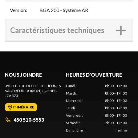
Version
:
BGA 200 - Système AR
Caractéristiques techniques
NOUS JOINDRE
HEURES D'OUVERTURE
3500, BD DE LA CITÉ-DES-JEUNES
Lundi
:
8h00 - 17h00
VAUDREUIL-DORION
, QUÉBEC
Mardi
:
8h00 - 17h00
J7V 3Z3
Mercredi
:
8h00 - 17h00
ITINÉRAIRE
Jeudi
:
8h00 - 17h00
Vendredi
:
8h00 - 17h00
450 510-5553
Samedi
:
7h00 - 12h00
Dimanche
:
Fermé