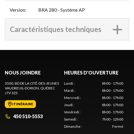
Version
:
BRA 280 - Système AP
Caractéristiques techniques
NOUS JOINDRE
HEURES D'OUVERTURE
3500, BD DE LA CITÉ-DES-JEUNES
Lundi
:
8h00 - 17h00
VAUDREUIL-DORION
, QUÉBEC
Mardi
:
8h00 - 17h00
J7V 3Z3
Mercredi
:
8h00 - 17h00
ITINÉRAIRE
Jeudi
:
8h00 - 17h00
Vendredi
:
8h00 - 17h00
450 510-5553
Samedi
:
7h00 - 12h00
Dimanche
:
Fermé