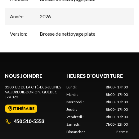
Année
:
2026
Version
:
Brosse de nettoyage plate
NOUS JOINDRE
HEURES D'OUVERTURE
3500, BD DE LA CITÉ-DES-JEUNES
Lundi
:
8h00 - 17h00
VAUDREUIL-DORION
, QUÉBEC
Mardi
:
8h00 - 17h00
J7V 3Z3
Mercredi
:
8h00 - 17h00
ITINÉRAIRE
Jeudi
:
8h00 - 17h00
Vendredi
:
8h00 - 17h00
450 510-5553
Samedi
:
7h00 - 12h00
Dimanche
:
Fermé