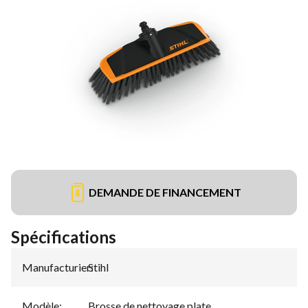
DEMANDE DE FINANCEMENT
Spécifications
Manufacturier
Stihl
:
Modèle
:
Brosse de nettoyage plate