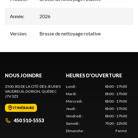
Année
:
2026
Version
:
Brosse de nettoyage rotative
NOUS JOINDRE
HEURES D'OUVERTURE
3500, BD DE LA CITÉ-DES-JEUNES
Lundi
:
8h00 - 17h00
VAUDREUIL-DORION
, QUÉBEC
Mardi
:
8h00 - 17h00
J7V 3Z3
Mercredi
:
8h00 - 17h00
ITINÉRAIRE
Jeudi
:
8h00 - 17h00
Vendredi
:
8h00 - 17h00
450 510-5553
Samedi
:
7h00 - 12h00
Dimanche
:
Fermé