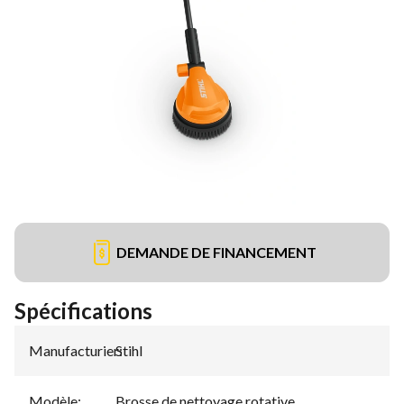
DEMANDE DE FINANCEMENT
Spécifications
Manufacturier
Stihl
:
Modèle
:
Brosse de nettoyage rotative