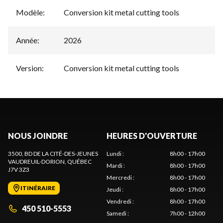
Modèle
:
Conversion kit metal cutting tools
Année
:
2026
Version
:
Conversion kit metal cutting tools
NOUS JOINDRE
HEURES D'OUVERTURE
3500, BD DE LA CITÉ-DES-JEUNES
Lundi
:
8h00 - 17h00
VAUDREUIL-DORION
, QUÉBEC
Mardi
:
8h00 - 17h00
J7V 3Z3
Mercredi
:
8h00 - 17h00
ITINÉRAIRE
Jeudi
:
8h00 - 17h00
Vendredi
:
8h00 - 17h00
450 510-5553
Samedi
:
7h00 - 12h00