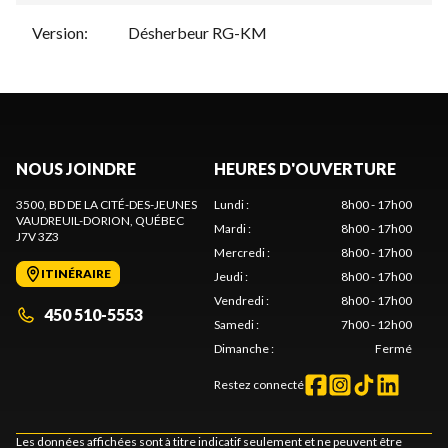
Version
:
Désherbeur RG-KM
NOUS JOINDRE
HEURES D'OUVERTURE
3500, BD DE LA CITÉ-DES-JEUNES
Lundi
:
8h00 - 17h00
VAUDREUIL-DORION
, QUÉBEC
Mardi
:
8h00 - 17h00
J7V 3Z3
Mercredi
:
8h00 - 17h00
ITINÉRAIRE
Jeudi
:
8h00 - 17h00
Vendredi
:
8h00 - 17h00
450 510-5553
Samedi
:
7h00 - 12h00
Dimanche
:
Fermé
Restez connecté
Les données affichées sont à titre indicatif seulement et ne peuvent être