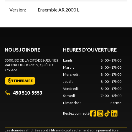
Version
:
Ensemble AR 2000 L
NOUS JOINDRE
HEURES D'OUVERTURE
3500, BD DE LA CITÉ-DES-JEUNES
Lundi
:
8h00 - 17h00
VAUDREUIL-DORION
, QUÉBEC
Mardi
:
8h00 - 17h00
J7V 3Z3
Mercredi
:
8h00 - 17h00
ITINÉRAIRE
Jeudi
:
8h00 - 17h00
Vendredi
:
8h00 - 17h00
450 510-5553
Samedi
:
7h00 - 12h00
Dimanche
:
Fermé
Restez connecté
Les données affichées sont à titre indicatif seulement et ne peuvent être