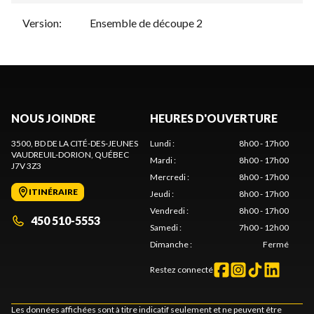
Version
:
Ensemble de découpe 2
NOUS JOINDRE
HEURES D'OUVERTURE
3500, BD DE LA CITÉ-DES-JEUNES
Lundi
:
8h00 - 17h00
VAUDREUIL-DORION
, QUÉBEC
Mardi
:
8h00 - 17h00
J7V 3Z3
Mercredi
:
8h00 - 17h00
ITINÉRAIRE
Jeudi
:
8h00 - 17h00
Vendredi
:
8h00 - 17h00
450 510-5553
Samedi
:
7h00 - 12h00
Dimanche
:
Fermé
Restez connecté
Les données affichées sont à titre indicatif seulement et ne peuvent être