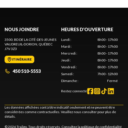
NOUS JOINDRE
HEURES D'OUVERTURE
3500, BD DE LA CITÉ-DES-JEUNES
Lundi
:
8h00 - 17h00
VAUDREUIL-DORION
, QUÉBEC
Mardi
:
8h00 - 17h00
J7V 3Z3
Mercredi
:
8h00 - 17h00
ITINÉRAIRE
Jeudi
:
8h00 - 17h00
Vendredi
:
8h00 - 17h00
450 510-5553
Samedi
:
7h00 - 12h00
Dimanche
:
Fermé
Restez connecté
Les données affichées sont à titre indicatif seulement et ne peuvent être
considérées comme contractuelles. Veuillez nous consulter pour plus de
détails.
© 2026 Trailgo. Tous droits réservés. Consultez la
politique de confidentialité