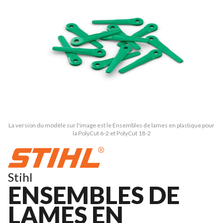
La version du modèle sur l'image est le Ensembles de lames en plastique pour
la PolyCut 6-2 et PolyCut 18-2
Stihl
ENSEMBLES DE
LAMES EN