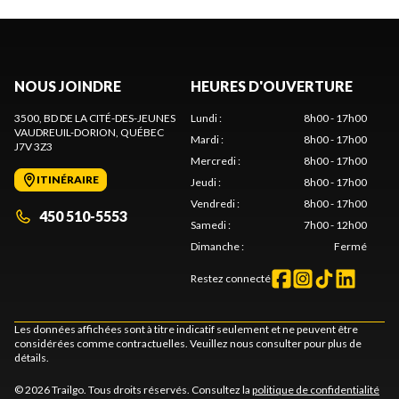
NOUS JOINDRE
HEURES D'OUVERTURE
3500, BD DE LA CITÉ-DES-JEUNES
Lundi
:
8h00 - 17h00
VAUDREUIL-DORION
, QUÉBEC
Mardi
:
8h00 - 17h00
J7V 3Z3
Mercredi
:
8h00 - 17h00
ITINÉRAIRE
Jeudi
:
8h00 - 17h00
Vendredi
:
8h00 - 17h00
450 510-5553
Samedi
:
7h00 - 12h00
Dimanche
:
Fermé
Restez connecté
Les données affichées sont à titre indicatif seulement et ne peuvent être
considérées comme contractuelles. Veuillez nous consulter pour plus de
détails.
© 2026 Trailgo. Tous droits réservés. Consultez la
politique de confidentialité