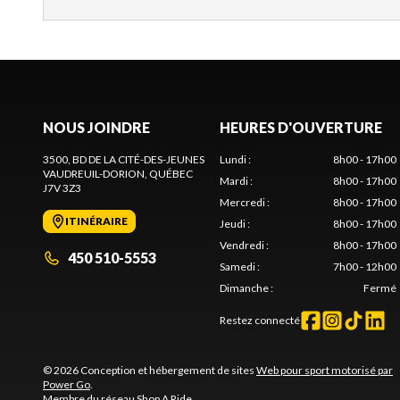
NOUS JOINDRE
HEURES D'OUVERTURE
3500, BD DE LA CITÉ-DES-JEUNES
Lundi
:
8h00 - 17h00
VAUDREUIL-DORION
, QUÉBEC
Mardi
:
8h00 - 17h00
J7V 3Z3
Mercredi
:
8h00 - 17h00
ITINÉRAIRE
Jeudi
:
8h00 - 17h00
Vendredi
:
8h00 - 17h00
450 510-5553
Samedi
:
7h00 - 12h00
Dimanche
:
Fermé
Restez connecté
© 2026 Conception et hébergement de sites
Web pour sport motorisé par
Power Go
.
Membre du réseau
Shop A Ride
.