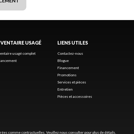
NCEMENT
NVENTAIRE USAGÉ
LIENS UTILES
ventaire usagé complet
Contactez-nous
nancement
Blogue
Financement
Promotions
Services et pièces
Entretien
Pièces et accessoires
érées comme contractuelles. Veuillez nous consulter pour plus de détails.