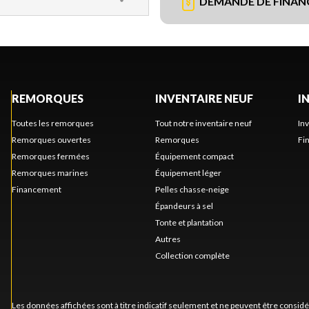
DEMANDE DE FINA
REMORQUES
INVENTAIRE NEUF
I
Toutes les remorques
Tout notre inventaire neuf
In
Remorques ouvertes
Remorques
Fi
Remorques fermées
Équipement compact
Remorques marines
Équipement léger
Financement
Pelles chasse-neige
Épandeurs à sel
Tonte et plantation
Autres
Collection complète
Les données affichées sont à titre indicatif seulement et ne peuvent être consid