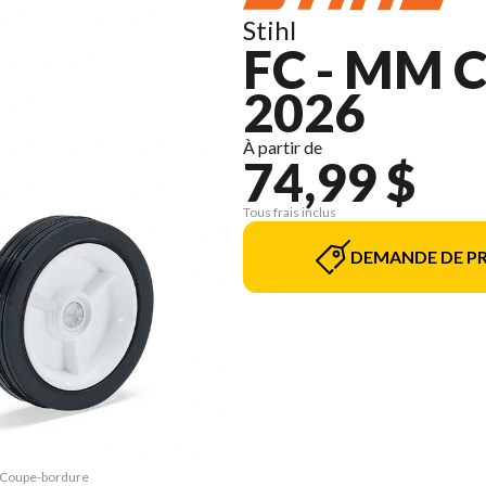
Stihl
FC - MM
2026
À partir de
74,99 $
Tous frais inclus
DEMANDE DE PR
M Coupe-bordure