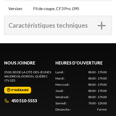
Version
:
Fil de coupe, CF3 Pro .095
Caractéristiques techniques
NOUS JOINDRE
HEURES D'OUVERTURE
3500, BD DE LA CITÉ-DES-JEUNES
Lundi
:
8h00 - 17h00
VAUDREUIL-DORION
, QUÉBEC
Mardi
:
8h00 - 17h00
J7V 3Z3
Mercredi
:
8h00 - 17h00
ITINÉRAIRE
Jeudi
:
8h00 - 17h00
Vendredi
:
8h00 - 17h00
450 510-5553
Samedi
:
7h00 - 12h00
Dimanche
:
Fermé