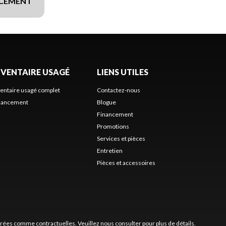
NCEMENT
NVENTAIRE USAGÉ
LIENS UTILES
ventaire usagé complet
Contactez-nous
nancement
Blogue
Financement
Promotions
Services et pièces
Entretien
Pièces et accessoires
érées comme contractuelles. Veuillez nous consulter pour plus de détails.