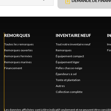
DEMANDE DE FINA
REMORQUES
INVENTAIRE NEUF
I
Toutes les remorques
Tout notre inventaire neuf
In
Remorques ouvertes
Remorques
Fi
Remorques fermées
Équipement compact
Remorques marines
Équipement léger
Financement
Pelles chasse-neige
Épandeurs à sel
Tonte et plantation
Autres
Collection complète
Les données affichées sont à titre indicatif seulement et ne peuvent être consid