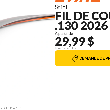
Stihl
FIL DE CO
.130 2026
À partir de
29,99 $
Tous frais inclus
DEMANDE DE PR
upe, CF3 Pro .130