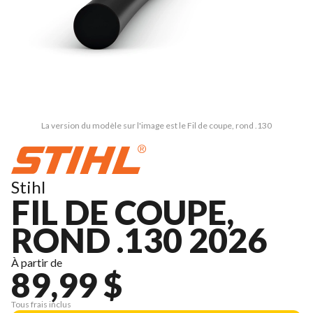
La version du modèle sur l'image est le Fil de coupe, rond .130
Stihl
FIL DE COUPE,
ROND .130 2026
À partir de
89,99 $
Tous frais inclus