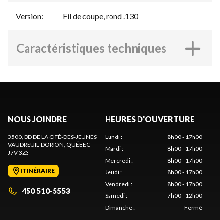
Version
:
Fil de coupe, rond .130
Caractéristiques techniques
NOUS JOINDRE
HEURES D'OUVERTURE
3500, BD DE LA CITÉ-DES-JEUNES
Lundi
:
8h00 - 17h00
VAUDREUIL-DORION
, QUÉBEC
Mardi
:
8h00 - 17h00
J7V 3Z3
Mercredi
:
8h00 - 17h00
ITINÉRAIRE
Jeudi
:
8h00 - 17h00
Vendredi
:
8h00 - 17h00
450 510-5553
Samedi
:
7h00 - 12h00
Dimanche
:
Fermé