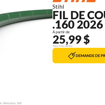
Stihl
FIL DE C
.160 2026
À partir de
25,99 $
Tous frais inclus
DEMANDE DE PR
e, silencieux .160