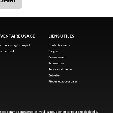
NCEMENT
NVENTAIRE USAGÉ
LIENS UTILES
ventaire usagé complet
Contactez-nous
nancement
Blogue
Financement
Promotions
Services et pièces
Entretien
Pièces et accessoires
érées comme contractuelles. Veuillez nous consulter pour plus de détails.