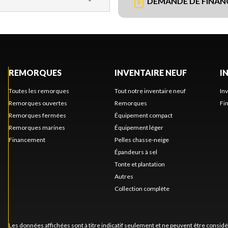
DEMANDE DE FINA
REMORQUES
INVENTAIRE NEUF
I
Toutes les remorques
Tout notre inventaire neuf
In
Remorques ouvertes
Remorques
Fi
Remorques fermées
Équipement compact
Remorques marines
Équipement léger
Financement
Pelles chasse-neige
Épandeurs à sel
Tonte et plantation
Autres
Collection complète
Les données affichées sont à titre indicatif seulement et ne peuvent être consid