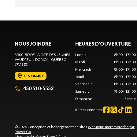
NOUS JOINDRE
HEURES D'OUVERTURE
3500, BD DE LA CITÉ-DES-JEUNES
Lundi
:
8h00 - 17h00
VAUDREUIL-DORION
, QUÉBEC
Mardi
:
8h00 - 17h00
J7V 3Z3
Mercredi
:
8h00 - 17h00
ITINÉRAIRE
Jeudi
:
8h00 - 17h00
Vendredi
:
8h00 - 17h00
450 510-5553
Samedi
:
7h00 - 12h00
Dimanche
:
Fermé
Restez connecté
© 2026 Conception et hébergement de sites
Web pour sport motorisé par
Power Go
.
Membre du réseau
Shop A Ride
.