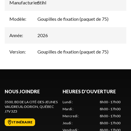
Manufacturier
Stihl
:
Modèle
:
Goupilles de fixation (paquet de 75)
Année
:
2026
Version
:
Goupilles de fixation (paquet de 75)
NOUS JOINDRE
HEURES D'OUVERTURE
3500, BD DE LA CITÉ-DES-JEUNES
Lundi
:
8h00 - 17h00
VAUDREUIL-DORION
, QUÉBEC
Mardi
:
8h00 - 17h00
J7V 3Z3
Mercredi
:
8h00 - 17h00
ITINÉRAIRE
Jeudi
:
8h00 - 17h00
Vendredi
:
8h00 - 17h00