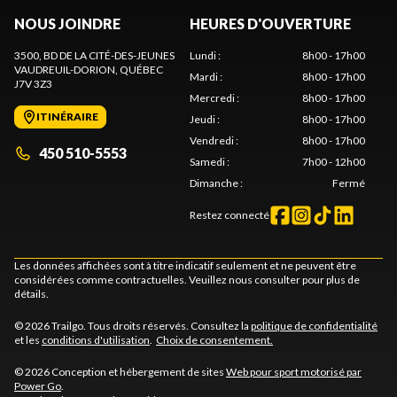
NOUS JOINDRE
HEURES D'OUVERTURE
3500, BD DE LA CITÉ-DES-JEUNES
Lundi
:
8h00 - 17h00
VAUDREUIL-DORION
, QUÉBEC
Mardi
:
8h00 - 17h00
J7V 3Z3
Mercredi
:
8h00 - 17h00
ITINÉRAIRE
Jeudi
:
8h00 - 17h00
Vendredi
:
8h00 - 17h00
450 510-5553
Samedi
:
7h00 - 12h00
Dimanche
:
Fermé
Restez connecté
Les données affichées sont à titre indicatif seulement et ne peuvent être
considérées comme contractuelles. Veuillez nous consulter pour plus de
détails.
© 2026 Trailgo. Tous droits réservés. Consultez la
politique de confidentialité
et les
conditions d'utilisation
.
Choix de consentement.
© 2026 Conception et hébergement de sites
Web pour sport motorisé par
Power Go
.