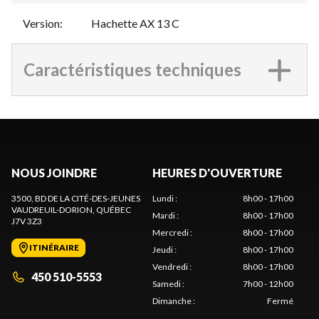
Version
:
Hachette AX 13 C
Caractéristiques techniques
NOUS JOINDRE
HEURES D'OUVERTURE
3500, BD DE LA CITÉ-DES-JEUNES
Lundi
:
8h00 - 17h00
VAUDREUIL-DORION
, QUÉBEC
Mardi
:
8h00 - 17h00
J7V 3Z3
Mercredi
:
8h00 - 17h00
ITINÉRAIRE
Jeudi
:
8h00 - 17h00
Vendredi
:
8h00 - 17h00
450 510-5553
Samedi
:
7h00 - 12h00
Dimanche
:
Fermé