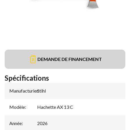
DEMANDE DE FINANCEMENT
Spécifications
Manufacturier
Stihl
:
Modèle
:
Hachette AX 13 C
Année
:
2026