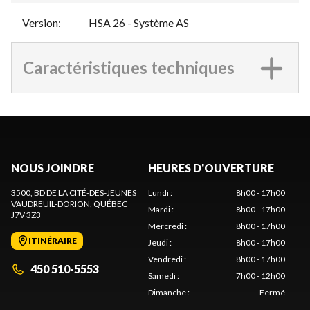
Version
:
HSA 26 - Système AS
Caractéristiques techniques
NOUS JOINDRE
HEURES D'OUVERTURE
3500, BD DE LA CITÉ-DES-JEUNES
Lundi
:
8h00 - 17h00
VAUDREUIL-DORION
, QUÉBEC
Mardi
:
8h00 - 17h00
J7V 3Z3
Mercredi
:
8h00 - 17h00
ITINÉRAIRE
Jeudi
:
8h00 - 17h00
Vendredi
:
8h00 - 17h00
450 510-5553
Samedi
:
7h00 - 12h00
Dimanche
:
Fermé