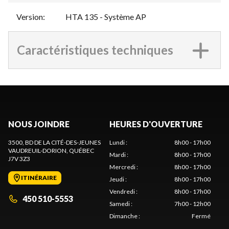
Version
:
HTA 135 - Système AP
Caractéristiques techniques
NOUS JOINDRE
HEURES D'OUVERTURE
3500, BD DE LA CITÉ-DES-JEUNES
Lundi
:
8h00 - 17h00
VAUDREUIL-DORION
, QUÉBEC
Mardi
:
8h00 - 17h00
J7V 3Z3
Mercredi
:
8h00 - 17h00
ITINÉRAIRE
Jeudi
:
8h00 - 17h00
Vendredi
:
8h00 - 17h00
450 510-5553
Samedi
:
7h00 - 12h00
Dimanche
:
Fermé