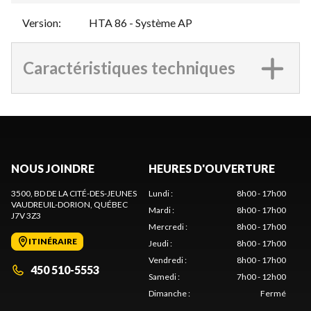
Version
:
HTA 86 - Système AP
Caractéristiques techniques
NOUS JOINDRE
HEURES D'OUVERTURE
3500, BD DE LA CITÉ-DES-JEUNES
Lundi
:
8h00 - 17h00
VAUDREUIL-DORION
, QUÉBEC
Mardi
:
8h00 - 17h00
J7V 3Z3
Mercredi
:
8h00 - 17h00
ITINÉRAIRE
Jeudi
:
8h00 - 17h00
Vendredi
:
8h00 - 17h00
450 510-5553
Samedi
:
7h00 - 12h00
Dimanche
:
Fermé