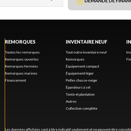
DEMANDE DE FINA
REMORQUES
INVENTAIRE NEUF
I
Toutes les remorques
Tout notre inventaire neuf
In
Remorques ouvertes
Remorques
Fi
Remorques fermées
Équipement compact
Remorques marines
Équipement léger
Financement
Pelles chasse-neige
Épandeurs à sel
Tonte et plantation
Autres
Collection complète
Les données affichées sont à titre indicatif seulement et ne peuvent être consid