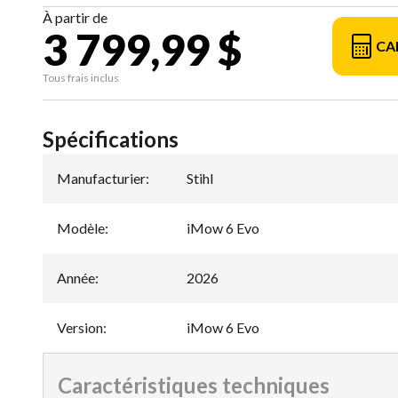
À partir de
3 799,99 $
CA
Tous frais inclus
Spécifications
Manufacturier
:
Stihl
Modèle
:
iMow 6 Evo
Année
:
2026
Version
:
iMow 6 Evo
Caractéristiques techniques