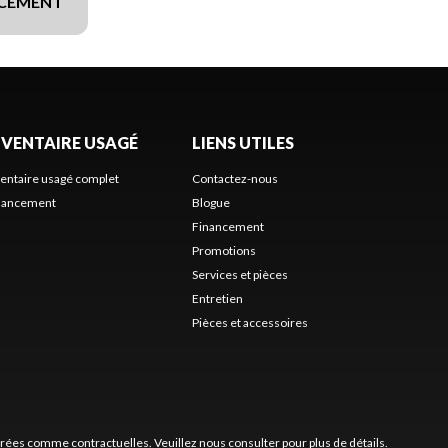
NCEMENT
NVENTAIRE USAGÉ
LIENS UTILES
ventaire usagé complet
Contactez-nous
nancement
Blogue
Financement
Promotions
Services et pièces
Entretien
Pièces et accessoires
érées comme contractuelles. Veuillez nous consulter pour plus de détails.