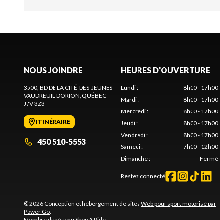
NOUS JOINDRE
HEURES D'OUVERTURE
3500, BD DE LA CITÉ-DES-JEUNES
Lundi
:
8h00 - 17h00
VAUDREUIL-DORION
, QUÉBEC
Mardi
:
8h00 - 17h00
J7V 3Z3
Mercredi
:
8h00 - 17h00
ITINÉRAIRE
Jeudi
:
8h00 - 17h00
Vendredi
:
8h00 - 17h00
450 510-5553
Samedi
:
7h00 - 12h00
Dimanche
:
Fermé
Restez connecté
© 2026 Conception et hébergement de sites
Web pour sport motorisé par
Power Go
.
Membre du réseau
Shop A Ride
.