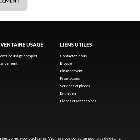
NCEMENT
NVENTAIRE USAGÉ
LIENS UTILES
ventaire usagé complet
Contactez-nous
nancement
Blogue
Financement
Promotions
Services et pièces
Entretien
Pièces et accessoires
érées comme contractuelles. Veuillez nous consulter pour plus de détails.