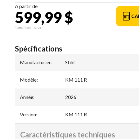
À partir de
599,99 $
CA
Tous frais inclus
Spécifications
Manufacturier
:
Stihl
Modèle
:
KM 111 R
Année
:
2026
Version
:
KM 111 R
Caractéristiques techniques