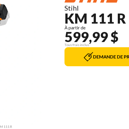
Stihl
KM 111 R
À partir de
599,99 $
Tous frais inclus
DEMANDE DE PR
KM 111 R