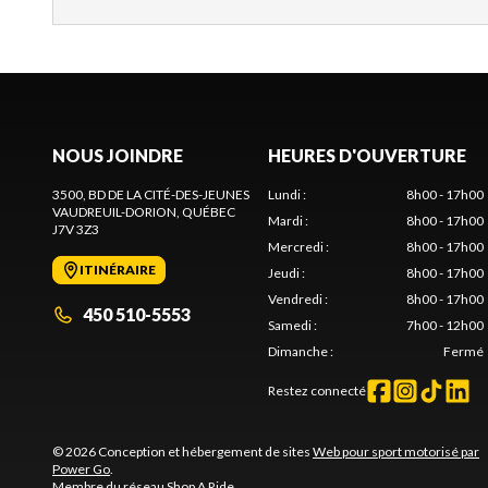
NOUS JOINDRE
HEURES D'OUVERTURE
3500, BD DE LA CITÉ-DES-JEUNES
Lundi
:
8h00 - 17h00
VAUDREUIL-DORION
, QUÉBEC
Mardi
:
8h00 - 17h00
J7V 3Z3
Mercredi
:
8h00 - 17h00
ITINÉRAIRE
Jeudi
:
8h00 - 17h00
Vendredi
:
8h00 - 17h00
450 510-5553
Samedi
:
7h00 - 12h00
Dimanche
:
Fermé
Restez connecté
© 2026 Conception et hébergement de sites
Web pour sport motorisé par
Power Go
.
Membre du réseau
Shop A Ride
.