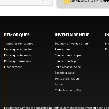
DEMANDE DE FINA
REMORQUES
INVENTAIRE NEUF
I
Toutes les remorques
Tout notre inventaire neuf
In
Remorques ouvertes
Remorques
Fi
Remorques fermées
Équipement compact
Remorques marines
Équipement léger
Financement
Pelles chasse-neige
Épandeurs à sel
Tonte et plantation
Autres
Collection complète
Les données affichées sont à titre indicatif seulement et ne peuvent être consid