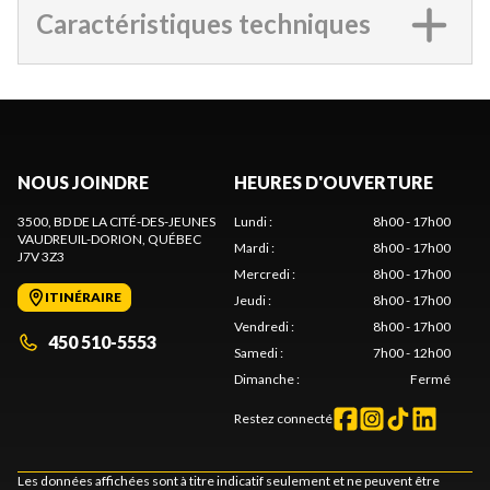
Caractéristiques techniques
NOUS JOINDRE
HEURES D'OUVERTURE
3500, BD DE LA CITÉ-DES-JEUNES
Lundi
:
8h00 - 17h00
VAUDREUIL-DORION
, QUÉBEC
Mardi
:
8h00 - 17h00
J7V 3Z3
Mercredi
:
8h00 - 17h00
ITINÉRAIRE
Jeudi
:
8h00 - 17h00
Vendredi
:
8h00 - 17h00
450 510-5553
Samedi
:
7h00 - 12h00
Dimanche
:
Fermé
Restez connecté
Les données affichées sont à titre indicatif seulement et ne peuvent être