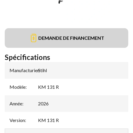
DEMANDE DE FINANCEMENT
Spécifications
Manufacturier
Stihl
:
Modèle
:
KM 131 R
Année
:
2026
Version
:
KM 131 R