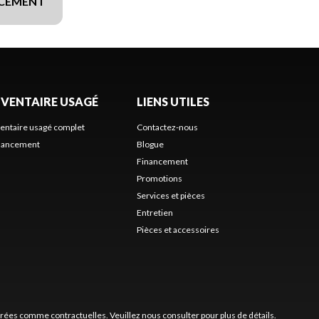
NCEMENT
NVENTAIRE USAGÉ
LIENS UTILES
ventaire usagé complet
Contactez-nous
nancement
Blogue
Financement
Promotions
Services et pièces
Entretien
Pièces et accessoires
érées comme contractuelles. Veuillez nous consulter pour plus de détails.