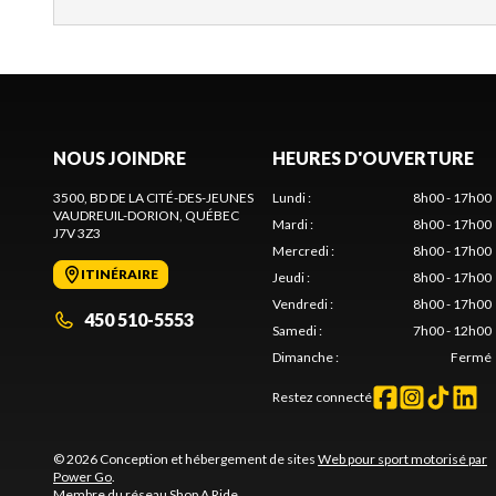
NOUS JOINDRE
HEURES D'OUVERTURE
3500, BD DE LA CITÉ-DES-JEUNES
Lundi
:
8h00 - 17h00
VAUDREUIL-DORION
, QUÉBEC
Mardi
:
8h00 - 17h00
J7V 3Z3
Mercredi
:
8h00 - 17h00
ITINÉRAIRE
Jeudi
:
8h00 - 17h00
Vendredi
:
8h00 - 17h00
450 510-5553
Samedi
:
7h00 - 12h00
Dimanche
:
Fermé
Restez connecté
© 2026 Conception et hébergement de sites
Web pour sport motorisé par
Power Go
.
Membre du réseau
Shop A Ride
.