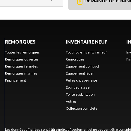
DEMANDE DE FINA
REMORQUES
INVENTAIRE NEUF
I
Toutes les remorques
Tout notre inventaire neuf
In
Remorques ouvertes
Remorques
Fi
Remorques fermées
Équipement compact
Remorques marines
Équipement léger
Financement
Pelles chasse-neige
Épandeurs à sel
Tonte et plantation
Autres
Collection complète
Les données affichées sont à titre indicatif seulement et ne peuvent être consid