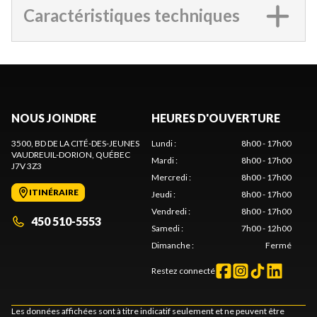
Caractéristiques techniques
NOUS JOINDRE
HEURES D'OUVERTURE
3500, BD DE LA CITÉ-DES-JEUNES
Lundi
:
8h00 - 17h00
VAUDREUIL-DORION
, QUÉBEC
Mardi
:
8h00 - 17h00
J7V 3Z3
Mercredi
:
8h00 - 17h00
ITINÉRAIRE
Jeudi
:
8h00 - 17h00
Vendredi
:
8h00 - 17h00
450 510-5553
Samedi
:
7h00 - 12h00
Dimanche
:
Fermé
Restez connecté
Les données affichées sont à titre indicatif seulement et ne peuvent être