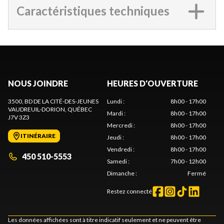
Caractéristiques techniques
NOUS JOINDRE
HEURES D'OUVERTURE
3500, BD DE LA CITÉ-DES-JEUNES
Lundi
:
8h00 - 17h00
VAUDREUIL-DORION
, QUÉBEC
Mardi
:
8h00 - 17h00
J7V 3Z3
Mercredi
:
8h00 - 17h00
ITINÉRAIRE
Jeudi
:
8h00 - 17h00
Vendredi
:
8h00 - 17h00
450 510-5553
Samedi
:
7h00 - 12h00
Dimanche
:
Fermé
Restez connecté
Les données affichées sont à titre indicatif seulement et ne peuvent être