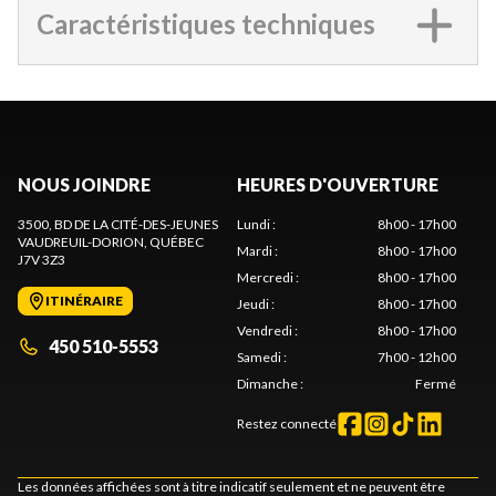
Caractéristiques techniques
NOUS JOINDRE
HEURES D'OUVERTURE
3500, BD DE LA CITÉ-DES-JEUNES
Lundi
:
8h00 - 17h00
VAUDREUIL-DORION
, QUÉBEC
Mardi
:
8h00 - 17h00
J7V 3Z3
Mercredi
:
8h00 - 17h00
ITINÉRAIRE
Jeudi
:
8h00 - 17h00
Vendredi
:
8h00 - 17h00
450 510-5553
Samedi
:
7h00 - 12h00
Dimanche
:
Fermé
Restez connecté
Les données affichées sont à titre indicatif seulement et ne peuvent être