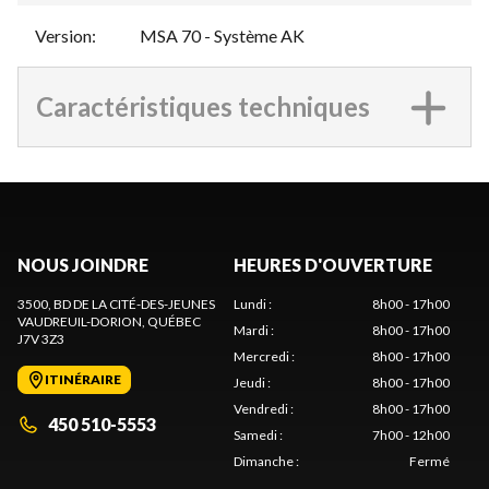
Version
:
MSA 70 - Système AK
Caractéristiques techniques
NOUS JOINDRE
HEURES D'OUVERTURE
3500, BD DE LA CITÉ-DES-JEUNES
Lundi
:
8h00 - 17h00
VAUDREUIL-DORION
, QUÉBEC
Mardi
:
8h00 - 17h00
J7V 3Z3
Mercredi
:
8h00 - 17h00
ITINÉRAIRE
Jeudi
:
8h00 - 17h00
Vendredi
:
8h00 - 17h00
450 510-5553
Samedi
:
7h00 - 12h00
Dimanche
:
Fermé